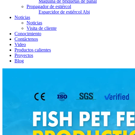
Máquina de briquetas de panal
Propagador de estiércol
Esparcidor de estiércol Abi
Noticias
Noticias
Visita de cliente
Conocimiento
Contáctenos
Video
Productos calientes
Proyectos
Blog