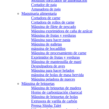
Molinillo mezclador de alimentación
Cortador de paja
Amasadora de paja
Maquinaria alimentaria
Cortadora de carne
Cortadora de rollos de carne
Máquina de filete de pescado
Máquina exprimidora de caña de azúcar
Máquina de frutas y verduras
Máquina para hacer pasta
Máquina de galletas
máquina de bocadillos
Máquina de procesamiento de carne
Exprimidor de frutas y verduras
Máquina de mantequilla de maní
Despulpadora de aves
Máquina para hacer helados
máquina de bolas de masa hervida
Máquina peladora de nueces
Máquina de briquetas
Máquina de briquetas de madera
Horno de carbonización charocal
Máquina de briquetas de bolas
Extrusora de varilla de carbón
Prensa Shisha Talet