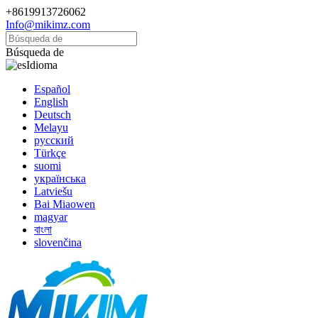
+8619913726062
Info@mikimz.com
Búsqueda de
Idioma
Español
English
Deutsch
Melayu
русский
Türkçe
suomi
українська
Latviešu
Bai Miaowen
magyar
বাংলা
slovenčina